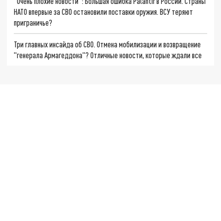
"Очень плохие новости": Большая ошибка Palantir в России. Страны
НАТО впервые за СВО остановили поставки оружия. ВСУ теряют
приграничье?
Три главных инсайда об СВО. Отмена мобилизации и возвращение
"генерала Армагеддона"? Отличные новости, которые ждали все