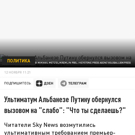
ПОЛИТИКА
© MIKHAIL METZEL/KREMLIN POOL / KEYSTONE PRESS AGENCY/GLOBALLOOKPRESS
12 НОЯБРЯ 11:21
ПОДПИШИТЕСЬ:
Ультиматум Альбанезе Путину обернулся
вызовом на "слабо": "Что ты сделаешь?"
Читатели Sky News возмутились
ультимативным требованием премьер-