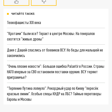
ЧИТАЙТЕ ТАКЖЕ:
Технофашисты XXI века
"Кротами" были все? Теракт в центре Москвы: На генералов
охотятся "живые дроны"
Даня с Дашей спаслись от боевиков ВСУ. Но беды для малышей не
закончились
"Очень плохие новости": Большая ошибка Palantir в России. Страны
НАТО впервые за СВО остановили поставки оружия. ВСУ теряют
приграничье?
"Терпение Путина лопнуло". Рекордный удар по Киеву "пересёк
красные линии". Особые спецы КНДР на ЛБС? Тайные переговоры
Европы и Москвы