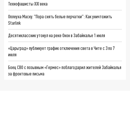
Технофашисты XXI века
Оплеуха Маску. "Пора снять белые перчатки": Как уничтожить
Starlink
Десятиклассник утонул на реке Онон в Забайкалье 1 июля
«Царьград» публикует график отключения света в Чите с 3 по 7
июля
Боец СВО с позывным «Гермес» поблагодарил жителей Забайкалья
за фронтовые письма