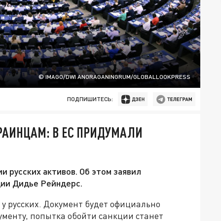
© IMAGO/DWI ANORAGANINGRUM/GLOBALLOOKPRESS
ПОДПИШИТЕСЬ:
КРАИНЦАМ: В ЕС ПРИДУМАЛИ
и русских активов. Об этом заявил
ции Дидье Рейндерс.
ь у русских. Документ будет официально
кументу, попытка обойти санкции станет