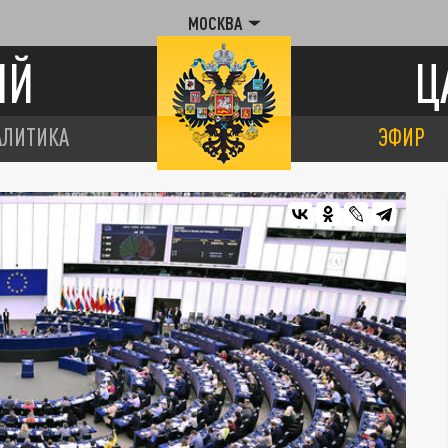
МОСКВА
ИЙ
Ц
АЛИТИКА
ЭФИР