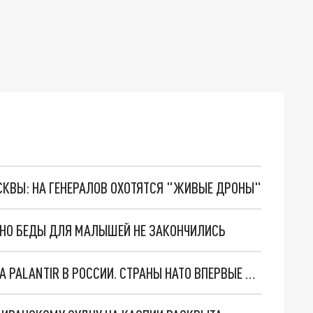
ОСКВЫ: НА ГЕНЕРАЛОВ ОХОТЯТСЯ "ЖИВЫЕ ДРОНЫ"
. НО БЕДЫ ДЛЯ МАЛЫШЕЙ НЕ ЗАКОНЧИЛИСЬ
"ОЧЕНЬ ПЛОХИЕ НОВОСТИ": БОЛЬШАЯ ОШИБКА PALANTIR В РОССИИ. СТРАНЫ НАТО ВПЕРВЫЕ ЗА СВО ОСТАНОВИЛИ ПОСТАВКИ ОРУЖИЯ. ВСУ ТЕРЯЮТ ПРИГРАНИЧЬЕ?