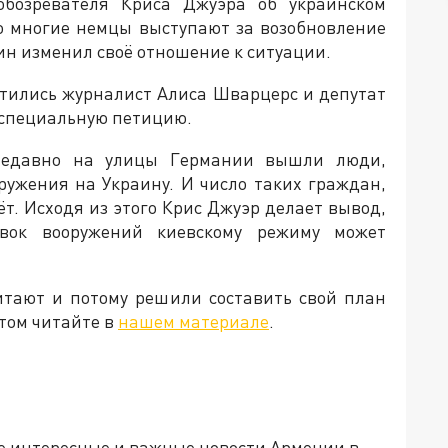
обозревателя Криса Джуэра об украинском
то многие немцы выступают за возобновление
ин изменил своё отношение к ситуации.
атились журналист Алиса Шварцерс и депутат
 специальную петицию.
 недавно на улицы Германии вышли люди,
ружения на Украину. И число таких граждан,
ёт. Исходя из этого Крис Джуэр делает вывод,
вок вооружений киевскому режиму может
итают и потому решили составить свой план
том читайте в
нашем материале
.
е интересные и важные новости Армении в