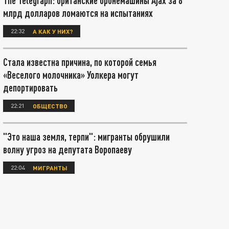
The Telegraph: британские бронемашины Ajax за 8
млрд долларов ломаются на испытаниях
22:32
А КАК У НИХ?
Стала известна причина, по которой семья
«Веселого молочника» Уолкера могут
депортировать
22:21
ОБЩЕСТВО
"Это наша земля, терпи": мигранты обрушили
волну угроз на депутата Воропаеву
22:04
МИГРАНТЫ