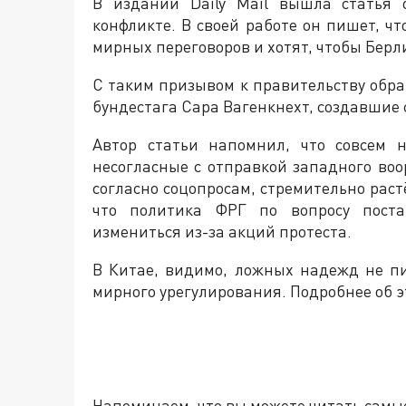
В издании Daily Mail вышла статья 
конфликте. В своей работе он пишет, ч
мирных переговоров и хотят, чтобы Берл
С таким призывом к правительству обр
бундестага Сара Вагенкнехт, создавшие
Автор статьи напомнил, что совсем
несогласные с отправкой западного воо
согласно соцопросам, стремительно раст
что политика ФРГ по вопросу поста
измениться из-за акций протеста.
В Китае, видимо, ложных надежд не п
мирного урегулирования. Подробнее об э
Напоминаем, что вы можете читать самы