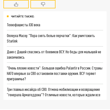
ЧИТАЙТЕ ТАКЖЕ:
Технофашисты XXI века
Оплеуха Маску. "Пора снять белые перчатки": Как уничтожить
Starlink
Даня с Дашей спаслись от боевиков ВСУ. Но беды для малышей не
закончились
"Очень плохие новости": Большая ошибка Palantir в России. Страны
НАТО впервые за СВО остановили поставки оружия. ВСУ теряют
приграничье?
Три главных инсайда об СВО. Отмена мобилизации и возвращение
"генерала Армагеддона"? Отличные новости, которые ждали все