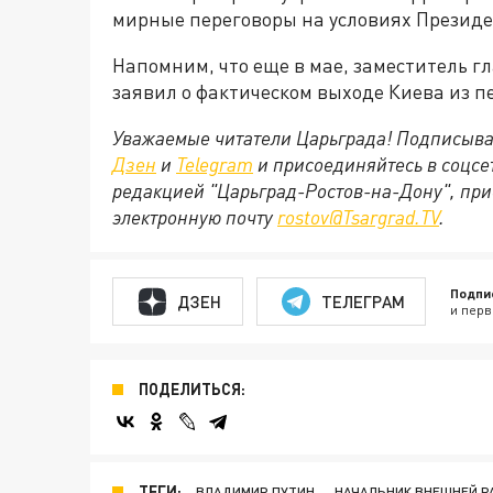
мирные переговоры на условиях Презид
Напомним, что еще в мае, заместитель 
заявил о фактическом выходе Киева из п
Уважаемые читатели Царьграда! Подписыва
Дзен
и
Telegram
и присоединяйтесь в соцс
редакцией "Царьград-Ростов-на-Дону", при
электронную почту
rostov@Tsargrad.ТV
.
Подпи
ДЗЕН
ТЕЛЕГРАМ
и перв
ПОДЕЛИТЬСЯ:
ТЕГИ:
ВЛАДИМИР ПУТИН
НАЧАЛЬНИК ВНЕШНЕЙ Р