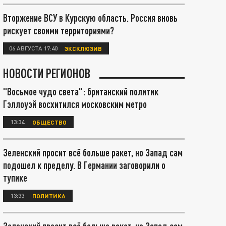
Вторжение ВСУ в Курскую область. Россия вновь
рискует своими территориями?
06 АВГУСТА 17:40
ЭКСКЛЮЗИВ
НОВОСТИ РЕГИОНОВ
"Восьмое чудо света": британский политик
Гэллоуэй восхитился московским метро
13:34
ОБЩЕСТВО
Зеленский просит всё больше ракет, но Запад сам
подошел к пределу. В Германии заговорили о
тупике
13:33
ПОЛИТИКА