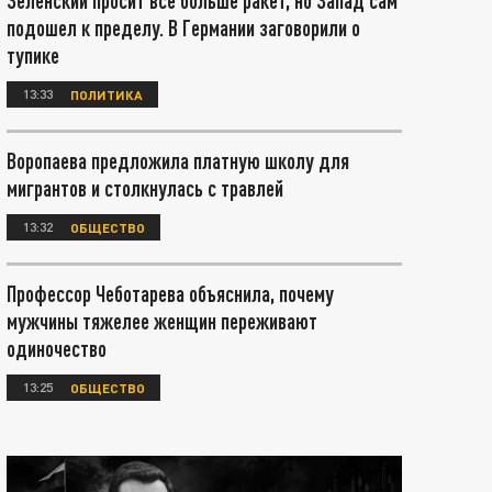
Зеленский просит всё больше ракет, но Запад сам
подошел к пределу. В Германии заговорили о
тупике
13:33
ПОЛИТИКА
Воропаева предложила платную школу для
мигрантов и столкнулась с травлей
13:32
ОБЩЕСТВО
Профессор Чеботарева объяснила, почему
мужчины тяжелее женщин переживают
одиночество
13:25
ОБЩЕСТВО