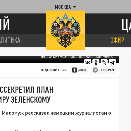
МОСКВА
ИЙ
Ц
АЛИТИКА
ЭФИР
ФОТО: KREMLIN POOL/GLOBALLOOKPRESS
ПОДПИШИТЕСЬ:
АССЕКРЕТИЛ ПЛАН
РУ ЗЕЛЕНСКОМУ
 Маломуж рассказал немецким журналистам о