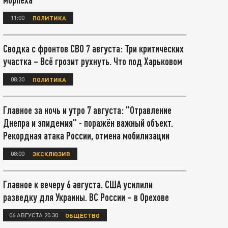
11:00
ПОЛИТИКА
Сводка с фронтов СВО 7 августа: Три критических
участка – Всё грозит рухнуть. Что под Харьковом
08:30
ПОЛИТИКА
Главное за ночь и утро 7 августа: "Отравление
Днепра и эпидемия" - поражён важный объект.
Рекордная атака России, отмена мобилизации
08:00
ЭКСКЛЮЗИВ
Главное к вечеру 6 августа. США усилили
разведку для Украины. ВС России – в Орехове
06 АВГУСТА 20:30
ОБЩЕСТВО