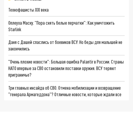
Технофашисты XXI века
Оплеуха Маску. "Пора снять белые перчатки": Как уничтожить
Starlink
Даня с Дашей спаслись от боевиков ВСУ. Но беды для малышей не
закончились
"Очень плохие новости": Большая ошибка Palantir в России. Страны
НАТО впервые за СВО остановили поставки оружия. ВСУ теряют
приграничье?
Три главных инсайда об СВО. Отмена мобилизации и возвращение
"генерала Армагеддона"? Отличные новости, которые ждали все