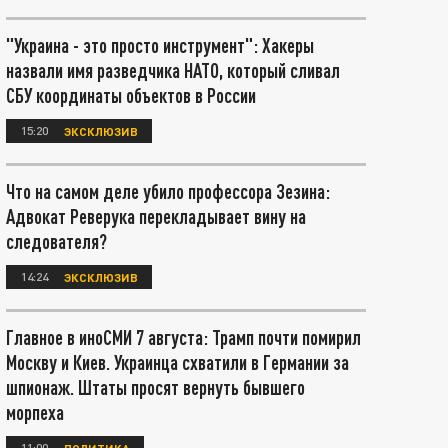
"Украина - это просто инструмент": Хакеры
назвали имя разведчика НАТО, который сливал
СБУ координаты объектов в России
15:20
ЭКСКЛЮЗИВ
Что на самом деле убило профессора Зезина:
Адвокат Реверука перекладывает вину на
следователя?
14:24
ЭКСКЛЮЗИВ
Главное в иноСМИ 7 августа: Трамп почти помирил
Москву и Киев. Украинца схватили в Германии за
шпионаж. Штаты просят вернуть бывшего
морпеха
11:00
ПОЛИТИКА