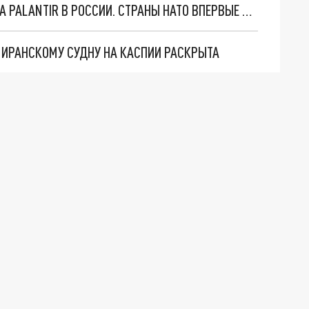
"ОЧЕНЬ ПЛОХИЕ НОВОСТИ": БОЛЬШАЯ ОШИБКА PALANTIR В РОССИИ. СТРАНЫ НАТО ВПЕРВЫЕ ЗА СВО ОСТАНОВИЛИ ПОСТАВКИ ОРУЖИЯ. ВСУ ТЕРЯЮТ ПРИГРАНИЧЬЕ?
О ИРАНСКОМУ СУДНУ НА КАСПИИ РАСКРЫТА