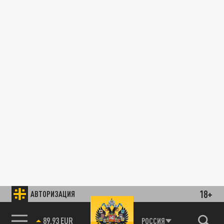
18+
АВТОРИЗАЦИЯ
89.93 EUR
РОССИЯ