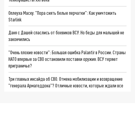
Оплеуха Маску. "Пора снять белые перчатки": Как уничтожить
Starlink
Даня с Дашей спаслись от боевиков ВСУ. Но беды для малышей не
закончились
"Очень плохие новости": Большая ошибка Palantir в России. Страны
НАТО впервые за СВО остановили поставки оружия. ВСУ теряют
приграничье?
Три главных инсайда об СВО. Отмена мобилизации и возвращение
"генерала Армагеддона"? Отличные новости, которые ждали все