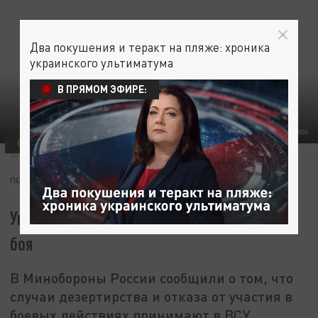
Два покушения и теракт на пляже: хроника
украинского ультиматума
В ПРЯМОМ ЭФИРЕ:
© THE PRESIDENTIAL OFFICE OF UKRAI/GLOBALLOOKPRESS
ОБЩЕСТВО
РУССКАЯ ВЕСНА
24 ИЮНЯ 12:24
ПОДПИШИТЕСЬ:
Украинские солдаты массово бегут с поля
боя
В Минобороны России сообщили о том, что
случаи дезертирства и отказа от участия в
боевых действиях принимают в ВСУ