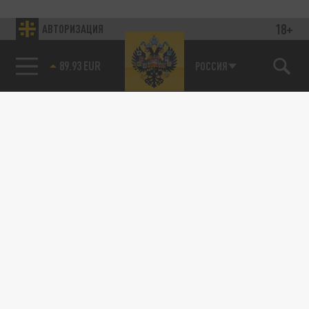
18+
АВТОРИЗАЦИЯ
89.93 EUR
РОССИЯ