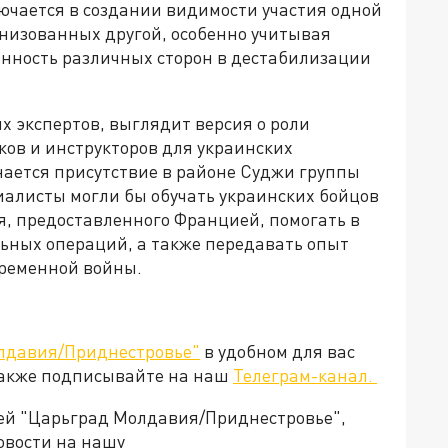
лючается в создании видимости участия одной
анизованных другой, особенно учитывая
нность различных сторон в дестабилизации
х экспертов, выглядит версия о роли
ков и инструкторов для украинских
нается присутствие в районе Суджи группы
иалисты могли бы обучать украинских бойцов
, предоставленного Францией, помогать в
ьных операций, а также передавать опыт
временной войны.
лдавия/Приднестровье"
в удобном для вас
Также подписывайте на наш
Телеграм-канал.
ией "Царьград Молдавия/Приднестровье",
овости на нашу