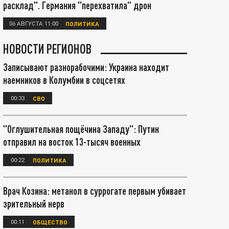
расклад". Германия "перехватила" дрон
06 АВГУСТА 11:00
ПОЛИТИКА
НОВОСТИ РЕГИОНОВ
Записывают разнорабочими: Украина находит
наемников в Колумбии в соцсетях
00:33
СВО
"Оглушительная пощёчина Западу": Путин
отправил на восток 13-тысяч военных
00:22
ПОЛИТИКА
Врач Козина: метанол в суррогате первым убивает
зрительный нерв
00:11
ОБЩЕСТВО