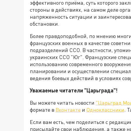
эффективного приёма, суть которого зак
стороны в действиях, на самом деле орг
напряженность ситуации и заинтересова
обстановки.
Более правдоподобной, по мнению многи
французских военных в качестве советни
подразделений ССО. В частности, упоми
украинских ССО "Юг". Французские спец
использованию современного вооружения
планировании и осуществлении специал
ведения боевых действий в условиях со
Уважаемые читатели "Царьграда"!
Вы можете читать новости
"Царьград Мо
формате в
Вконтакте
и
Одноклассники
. 
Если вам есть, чем поделиться с редакц
присылайте свои наблюдения, а также н