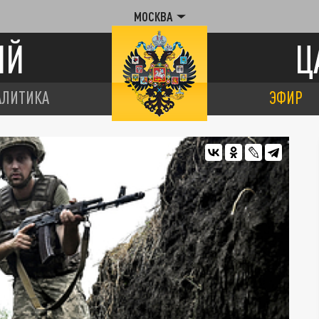
МОСКВА
ИЙ
Ц
АЛИТИКА
ЭФИР