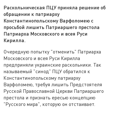
Раскольническая ПЦУ приняла решение об
обращении к патриарху
Константинопольскому Варфоломею с
просьбой лишить Патриаршего престола
Патриарха Московского и всея Руси
Кирилла.
Очередную попытку "отменить" Патриарха
Московского и всея Руси Кирилла
предприняли украинские раскольники. Так
называемый "синод" ПЦУ
обратился к
Константинопольскому патриарху
Варфоломею, тр
е
буя лишить
Предстоятеля
Русской Православной Церкви П
атриаршего
престола и признать ересью концепцию
"
Р
усского мира", которую он
отстаивает.