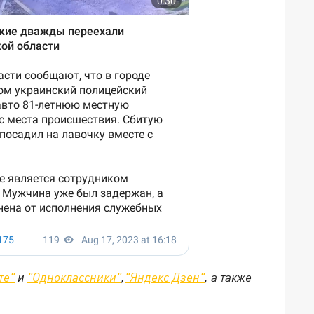
те"
и
"Одноклассники"
,
"Яндекс Дзен"
, а также