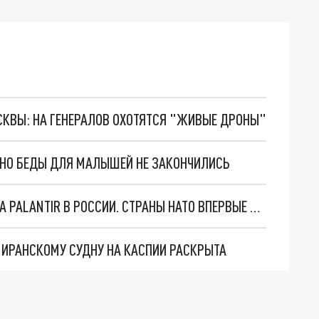
ОСКВЫ: НА ГЕНЕРАЛОВ ОХОТЯТСЯ "ЖИВЫЕ ДРОНЫ"
. НО БЕДЫ ДЛЯ МАЛЫШЕЙ НЕ ЗАКОНЧИЛИСЬ
"ОЧЕНЬ ПЛОХИЕ НОВОСТИ": БОЛЬШАЯ ОШИБКА PALANTIR В РОССИИ. СТРАНЫ НАТО ВПЕРВЫЕ ЗА СВО ОСТАНОВИЛИ ПОСТАВКИ ОРУЖИЯ. ВСУ ТЕРЯЮТ ПРИГРАНИЧЬЕ?
О ИРАНСКОМУ СУДНУ НА КАСПИИ РАСКРЫТА