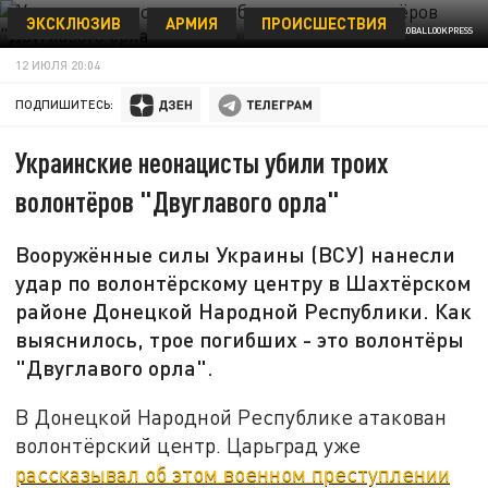
ЭКСКЛЮЗИВ
АРМИЯ
ПРОИСШЕСТВИЯ
© SINA SCHULDT DPA/GLOBALLOOKPRESS
12 ИЮЛЯ 20:04
ПОДПИШИТЕСЬ:
Украинские неонацисты убили троих
волонтёров "Двуглавого орла"
Вооружённые силы Украины (ВСУ) нанесли
удар по волонтёрскому центру в Шахтёрском
районе Донецкой Народной Республики. Как
выяснилось, трое погибших - это волонтёры
"Двуглавого орла".
В Донецкой Народной Республике атакован
волонтёрский центр. Царьград уже
рассказывал об этом военном преступлении