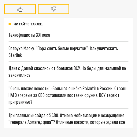
ЧИТАЙТЕ ТАКЖЕ:
Технофашисты XXI века
Оплеуха Маску. "Пора снять белые перчатки": Как уничтожить
Starlink
Даня с Дашей спаслись от боевиков ВСУ. Но беды для малышей не
закончились
"Очень плохие новости": Большая ошибка Palantir в России. Страны
НАТО впервые за СВО остановили поставки оружия. ВСУ теряют
приграничье?
Три главных инсайда об СВО. Отмена мобилизации и возвращение
"генерала Армагеддона"? Отличные новости, которые ждали все