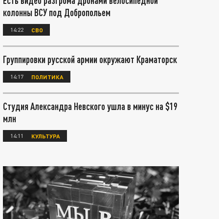
Есть видео разгрома дронами велосипедной
колонны ВСУ под Добропольем
14:22
СВО
Группировки русской армии окружают Краматорск
14:17
ПОЛИТИКА
Студия Александра Невского ушла в минус на $19
млн
14:11
КУЛЬТУРА