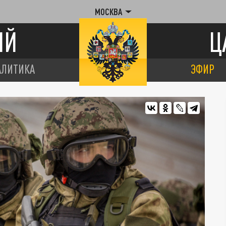
МОСКВА
ИЙ
Ц
АЛИТИКА
ЭФИР