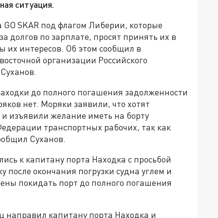
ная ситуация.
 GO SKAR под флагом Либерии, которые
за долгов по зарплате, просят принять их в
 их интересов. Об этом сообщил в
восточной организации Российского
 Суханов.
Находки до полного погашения задолженности
ряков нет. Моряки заявили, что хотят
 и изъявили желание иметь на борту
едерации транспортных рабочих, так как
сообщил Суханов.
лись к капитану порта Находка с просьбой
у после окончания погрузки судна углем и
рены покидать порт до полного погашения
ец направил капитану порта Находка и