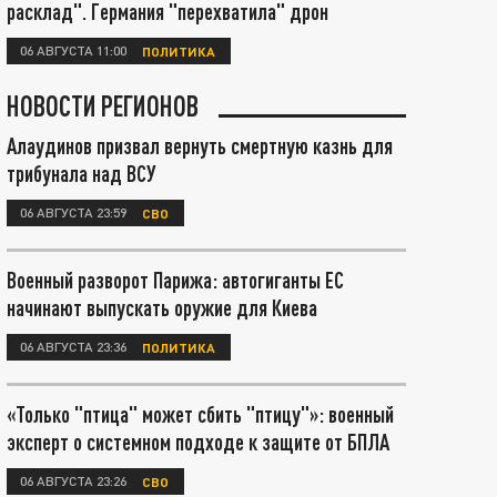
расклад". Германия "перехватила" дрон
06 АВГУСТА 11:00
ПОЛИТИКА
НОВОСТИ РЕГИОНОВ
Алаудинов призвал вернуть смертную казнь для
трибунала над ВСУ
06 АВГУСТА 23:59
СВО
Военный разворот Парижа: автогиганты ЕС
начинают выпускать оружие для Киева
06 АВГУСТА 23:36
ПОЛИТИКА
«Только "птица" может сбить "птицу"»: военный
эксперт о системном подходе к защите от БПЛА
06 АВГУСТА 23:26
СВО