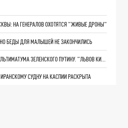
ОСКВЫ: НА ГЕНЕРАЛОВ ОХОТЯТСЯ "ЖИВЫЕ ДРОНЫ"
. НО БЕДЫ ДЛЯ МАЛЫШЕЙ НЕ ЗАКОНЧИЛИСЬ
НОВОЕ МАСШТАБНЕЙШЕЕ НАСТУПЛЕНИЕ. ТРИ УЛЬТИМАТУМА ЗЕЛЕНСКОГО ПУТИНУ. "ЛЬВОВ КИМА" ПОСТАВЯТ НА ПВО? ГЛОБАЛЬНЫЙ ПРОРЫВ ПОД ЗАПОРОЖЬЕМ
О ИРАНСКОМУ СУДНУ НА КАСПИИ РАСКРЫТА