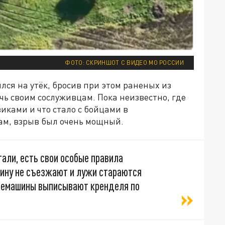
ФОТО: СКРИНШОТ С ВИДЕО МО РОССИИ
ся на утёк, бросив при этом раненых из
чь своим сослуживцам. Пока неизвестно, где
иками и что стало с бойцами в
ам, взрыв был очень мощный.
тали, есть свои особые правила
ину не съезжают и лужи стараются
онемашины выписывают кренделя по