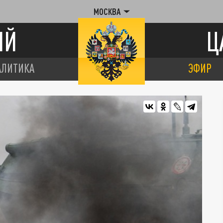
МОСКВА
ИЙ
Ц
АЛИТИКА
ЭФИР