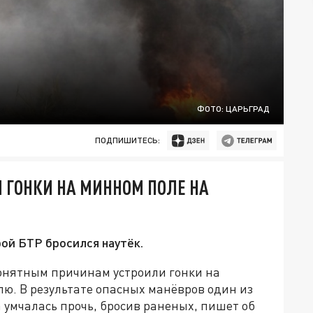
ФОТО: ЦАРЬГРАД
ПОДПИШИТЕСЬ:
 ГОНКИ НА МИННОМ ПОЛЕ НА
рой БТР бросился наутёк.
онятным причинам устроили гонки на
. В результате опасных манёвров один из
 умчалась прочь, бросив раненых, пишет об