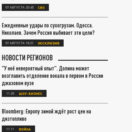
07 АВГУСТА 20:45
СВО
Ежедневные удары по сухогрузам. Одесса.
Николаев. Зачем Россия выбивает эти цели?
07 АВГУСТА 18:21
ЭКСКЛЮЗИВ
НОВОСТИ РЕГИОНОВ
"У неё невероятный опыт". Долина может
возглавить отделение вокала в первом в России
джазовом вузе
11:20
ШОУ-БИЗНЕС
Bloomberg: Европу зимой ждёт рост цен на
дизтопливо
11:11
ВОЙНА