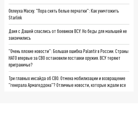
Оплеуха Маску. "Пора снять белые перчатки": Как уничтожить
Starlink
Даня с Дашей спаслись от боевиков ВСУ. Но беды для малышей не
закончились
"Очень плохие новости": Большая ошибка Palantir в России. Страны
НАТО впервые за СВО остановили поставки оружия. ВСУ теряют
приграничье?
Три главных инсайда об СВО. Отмена мобилизации и возвращение
"генерала Армагеддона"? Отличные новости, которые ждали все