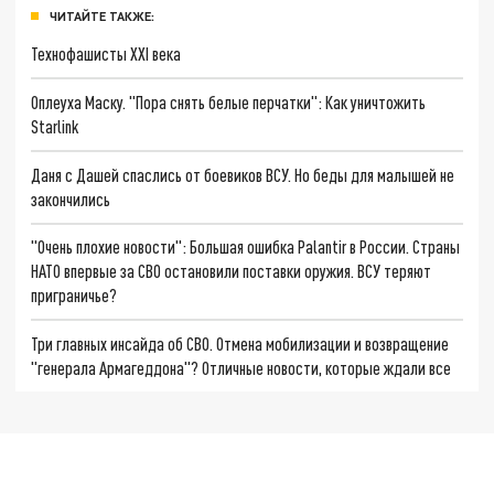
ЧИТАЙТЕ ТАКЖЕ:
Технофашисты XXI века
Оплеуха Маску. "Пора снять белые перчатки": Как уничтожить
Starlink
Даня с Дашей спаслись от боевиков ВСУ. Но беды для малышей не
закончились
"Очень плохие новости": Большая ошибка Palantir в России. Страны
НАТО впервые за СВО остановили поставки оружия. ВСУ теряют
приграничье?
Три главных инсайда об СВО. Отмена мобилизации и возвращение
"генерала Армагеддона"? Отличные новости, которые ждали все