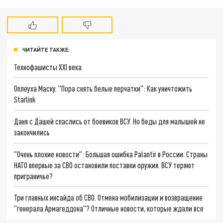
ЧИТАЙТЕ ТАКЖЕ:
Технофашисты XXI века
Оплеуха Маску. "Пора снять белые перчатки": Как уничтожить
Starlink
Даня с Дашей спаслись от боевиков ВСУ. Но беды для малышей не
закончились
"Очень плохие новости": Большая ошибка Palantir в России. Страны
НАТО впервые за СВО остановили поставки оружия. ВСУ теряют
приграничье?
Три главных инсайда об СВО. Отмена мобилизации и возвращение
"генерала Армагеддона"? Отличные новости, которые ждали все