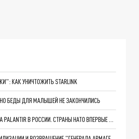
ТКИ": КАК УНИЧТОЖИТЬ STARLINK
. НО БЕДЫ ДЛЯ МАЛЫШЕЙ НЕ ЗАКОНЧИЛИСЬ
"ОЧЕНЬ ПЛОХИЕ НОВОСТИ": БОЛЬШАЯ ОШИБКА PALANTIR В РОССИИ. СТРАНЫ НАТО ВПЕРВЫЕ ЗА СВО ОСТАНОВИЛИ ПОСТАВКИ ОРУЖИЯ. ВСУ ТЕРЯЮТ ПРИГРАНИЧЬЕ?
ТРИ ГЛАВНЫХ ИНСАЙДА ОБ СВО. ОТМЕНА МОБИЛИЗАЦИИ И ВОЗВРАЩЕНИЕ "ГЕНЕРАЛА АРМАГЕДДОНА"? ОТЛИЧНЫЕ НОВОСТИ, КОТОРЫЕ ЖДАЛИ ВСЕ