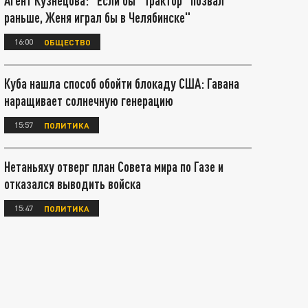
Агент Кузнецова: "Если бы "Трактор" позвал
раньше, Женя играл бы в Челябинске"
16:00
ОБЩЕСТВО
Куба нашла способ обойти блокаду США: Гавана
наращивает солнечную генерацию
15:57
ПОЛИТИКА
Нетаньяху отверг план Совета мира по Газе и
отказался выводить войска
15:47
ПОЛИТИКА