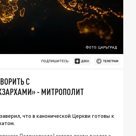
ФОТО: ЦАРЬГРАД
ПОДПИШИТЕСЬ:
ВОРИТЬ С
ЭКЗАРХАМИ» - МИТРОПОЛИТ
аверил, что в канонической Церкви готовы к
хатом.
вского Патриархата) готова вести диалог с