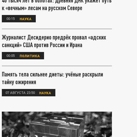
40 тысяч лет в болотах: древняя ДНК укажет путь
к «вечным» лесам на русском Севере
00:15
НАУКА
Журналист Десидерио предрёк провал «адских
санкций» США против России и Ирана
00:05
ПОЛИТИКА
Память тела сильнее диеты: учёные раскрыли
тайну ожирения
07 АВГУСТА 23:50
НАУКА