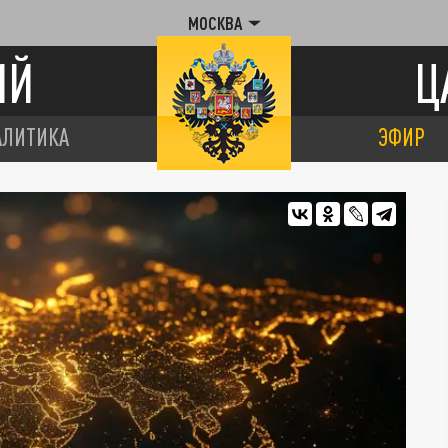
МОСКВА
ИЙ
Ц
АЛИТИКА
ЭФИР