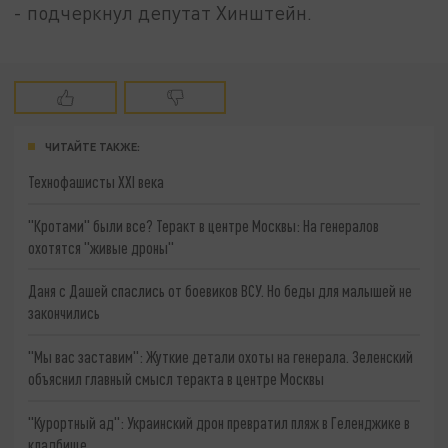
- подчеркнул депутат Хинштейн.
ЧИТАЙТЕ ТАКЖЕ:
Технофашисты XXI века
"Кротами" были все? Теракт в центре Москвы: На генералов
охотятся "живые дроны"
Даня с Дашей спаслись от боевиков ВСУ. Но беды для малышей не
закончились
"Мы вас заставим": Жуткие детали охоты на генерала. Зеленский
объяснил главный смысл теракта в центре Москвы
"Курортный ад": Украинский дрон превратил пляж в Геленджике в
кладбище