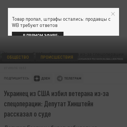
Товар пропал, штрафы остались: продавцы с
WB требуют ответов
В ПРЯМОМ ЭФИРЕ:
ОБЩЕСТВО
ПРОИСШЕСТВИЯ
ФОТО: ALEKSANDER POLYAKOV/GLOBALLOOKPRESS
07 ИЮЛЯ 18:52
ПОДПИШИТЕСЬ:
Украинец из США избил ветерана из-за
спецоперации: Депутат Хинштейн
рассказал о суде