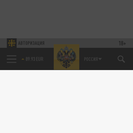
18+
АВТОРИЗАЦИЯ
89.93 EUR
РОССИЯ