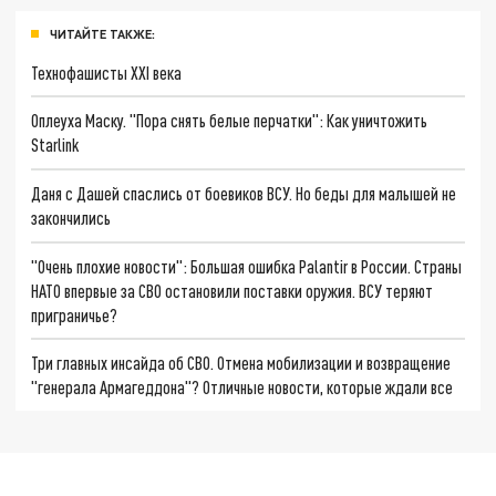
ЧИТАЙТЕ ТАКЖЕ:
Технофашисты XXI века
Оплеуха Маску. "Пора снять белые перчатки": Как уничтожить
Starlink
Даня с Дашей спаслись от боевиков ВСУ. Но беды для малышей не
закончились
"Очень плохие новости": Большая ошибка Palantir в России. Страны
НАТО впервые за СВО остановили поставки оружия. ВСУ теряют
приграничье?
Три главных инсайда об СВО. Отмена мобилизации и возвращение
"генерала Армагеддона"? Отличные новости, которые ждали все