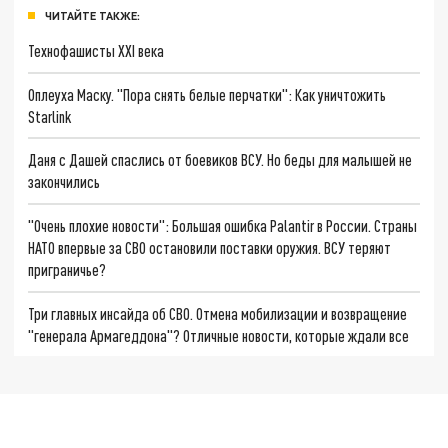
ЧИТАЙТЕ ТАКЖЕ:
Технофашисты XXI века
Оплеуха Маску. "Пора снять белые перчатки": Как уничтожить
Starlink
Даня с Дашей спаслись от боевиков ВСУ. Но беды для малышей не
закончились
"Очень плохие новости": Большая ошибка Palantir в России. Страны
НАТО впервые за СВО остановили поставки оружия. ВСУ теряют
приграничье?
Три главных инсайда об СВО. Отмена мобилизации и возвращение
"генерала Армагеддона"? Отличные новости, которые ждали все