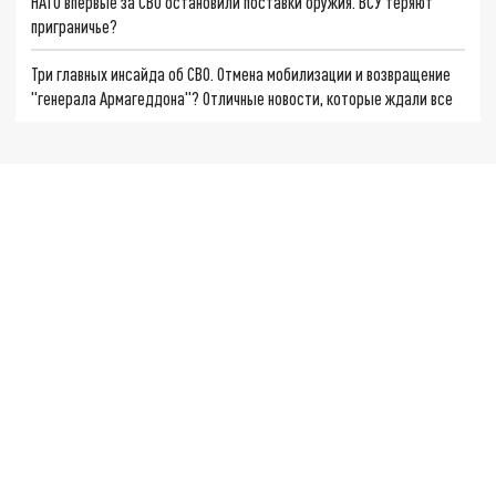
НАТО впервые за СВО остановили поставки оружия. ВСУ теряют
приграничье?
Три главных инсайда об СВО. Отмена мобилизации и возвращение
"генерала Армагеддона"? Отличные новости, которые ждали все