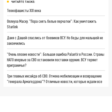
ЧИТАЙТЕ ТАКЖЕ:
Технофашисты XXI века
Оплеуха Маску. "Пора снять белые перчатки": Как уничтожить
Starlink
Даня с Дашей спаслись от боевиков ВСУ. Но беды для малышей не
закончились
"Очень плохие новости": Большая ошибка Palantir в России. Страны
НАТО впервые за СВО остановили поставки оружия. ВСУ теряют
приграничье?
Три главных инсайда об СВО. Отмена мобилизации и возвращение
"генерала Армагеддона"? Отличные новости, которые ждали все