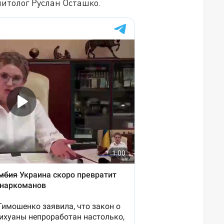
литолог Руслан Осташко.