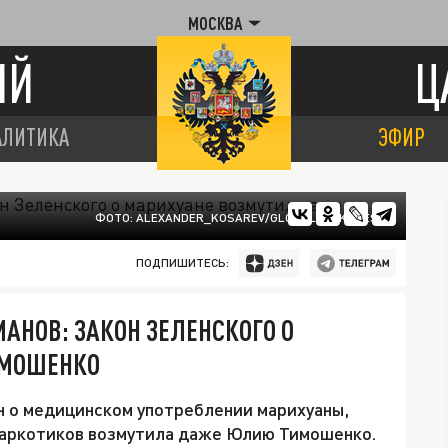
МОСКВА
ИЙ
Ц
АЛИТИКА
ЭФИР
ФОТО: ALEXANDER_KOSAREV/GLOBALLOOKPRESS
ПОДПИШИТЕСЬ:
АНОВ: ЗАКОН ЗЕЛЕНСКОГО О
ИМОШЕНКО
он о медицинском употреблении марихуаны,
наркотиков возмутила даже Юлию Тимошенко.