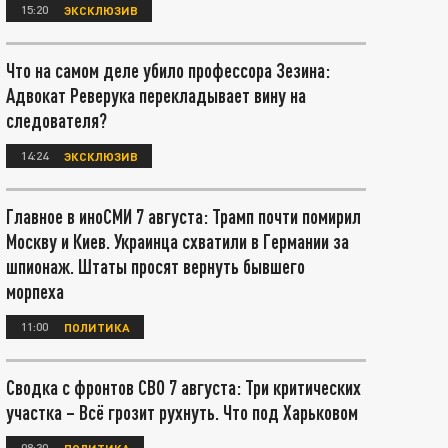
15:20
ЭКСКЛЮЗИВ
Что на самом деле убило профессора Зезина:
Адвокат Реверука перекладывает вину на
следователя?
14:24
ЭКСКЛЮЗИВ
Главное в иноСМИ 7 августа: Трамп почти помирил
Москву и Киев. Украинца схватили в Германии за
шпионаж. Штаты просят вернуть бывшего
морпеха
11:00
ПОЛИТИКА
Сводка с фронтов СВО 7 августа: Три критических
участка – Всё грозит рухнуть. Что под Харьковом
08:30
ПОЛИТИКА