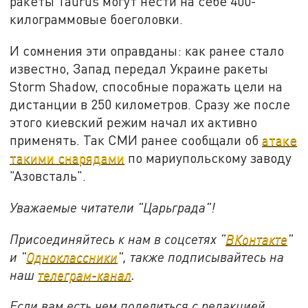
ракеты Taurus могут нести на себе 400-
килограммовые боеголовки.
И сомнения эти оправданы: как ранее стало
известно, Запад передал Украине ракеты
Storm Shadow, способные поражать цели на
дистанции в 250 километров. Сразу же после
этого киевский режим начал их активно
применять. Так СМИ ранее сообщали об
атаке
такими снарядами
по мариупольскому заводу
"Азовсталь".
Уважаемые читатели "Царьграда"!
Присоединяйтесь к нам в соцсетях "
ВКонтакте
"
и "
Одноклассники
", также подписывайтесь на
наш
телеграм-канал
.
Если вам есть чем поделиться с редакцией