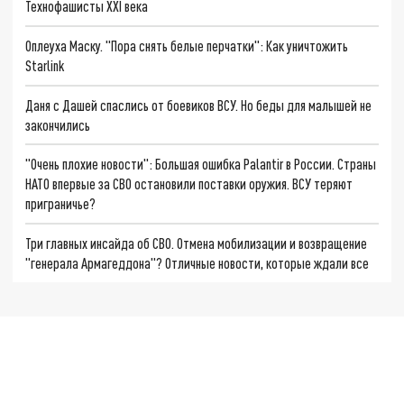
Технофашисты XXI века
Оплеуха Маску. "Пора снять белые перчатки": Как уничтожить
Starlink
Даня с Дашей спаслись от боевиков ВСУ. Но беды для малышей не
закончились
"Очень плохие новости": Большая ошибка Palantir в России. Страны
НАТО впервые за СВО остановили поставки оружия. ВСУ теряют
приграничье?
Три главных инсайда об СВО. Отмена мобилизации и возвращение
"генерала Армагеддона"? Отличные новости, которые ждали все