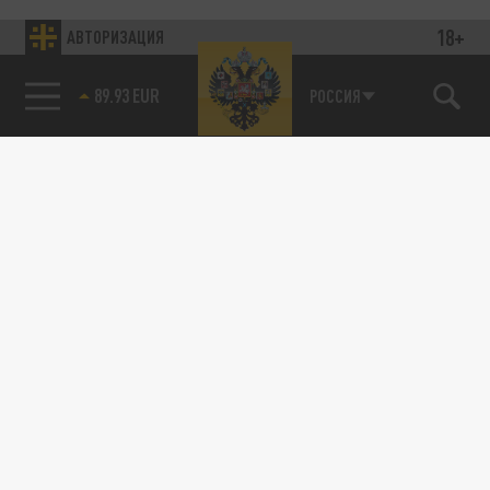
18+
АВТОРИЗАЦИЯ
89.93 EUR
РОССИЯ