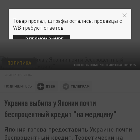
Товар пропал, штрафы остались: продавцы с
WB требуют ответов
В ПРЯМОМ ЭФИРЕ:
ПОЛИТИКА
ФОТО: CHROMORANGE / BILDERBO/GLOBALLOOKPRESS
28 АПРЕЛЯ 20:04
ПОДПИШИТЕСЬ:
Украина выбила у Японии почти
беспроцентный кредит "на медицину"
Япония готова предоставить Украине почти
беспроцентный кредит. Теоретически на