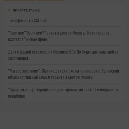
ЧИТАЙТЕ ТАКЖЕ:
Технофашисты XXI века
"Кротами" были все? Теракт в центре Москвы: На генералов
охотятся "живые дроны"
Даня с Дашей спаслись от боевиков ВСУ. Но беды для малышей не
закончились
"Мы вас заставим": Жуткие детали охоты на генерала. Зеленский
объяснил главный смысл теракта в центре Москвы
"Курортный ад": Украинский дрон превратил пляж в Геленджике в
кладбище