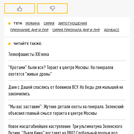
ТЕГИ:
УКРАИНА
СИРИЯ
ДИПОТНОШЕНИЯ
ПРИЗНАНИЕ ДНР И ЛНР
СИРИЯ ПРИЗНАЛА ДНР И ЛНР
ДОНБАСС
ЧИТАЙТЕ ТАКЖЕ:
Технофашисты XXI века
"Кротами" были все? Теракт в центре Москвы: На генералов
охотятся "живые дроны"
Даня с Дашей спаслись от боевиков ВСУ. Но беды для малышей не
закончились
"Мы вас заставим": Жуткие детали охоты на генерала. Зеленский
объяснил главный смысл теракта в центре Москвы
Новое масштабнейшее наступление. Три ультиматума Зеленского
Путину. "Львов Кима" поставят на ПВО? Глобальный прорыв под