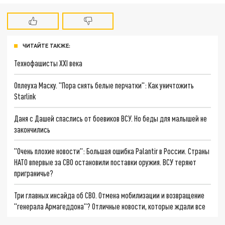
ЧИТАЙТЕ ТАКЖЕ:
Технофашисты XXI века
Оплеуха Маску. "Пора снять белые перчатки": Как уничтожить
Starlink
Даня с Дашей спаслись от боевиков ВСУ. Но беды для малышей не
закончились
"Очень плохие новости": Большая ошибка Palantir в России. Страны
НАТО впервые за СВО остановили поставки оружия. ВСУ теряют
приграничье?
Три главных инсайда об СВО. Отмена мобилизации и возвращение
"генерала Армагеддона"? Отличные новости, которые ждали все