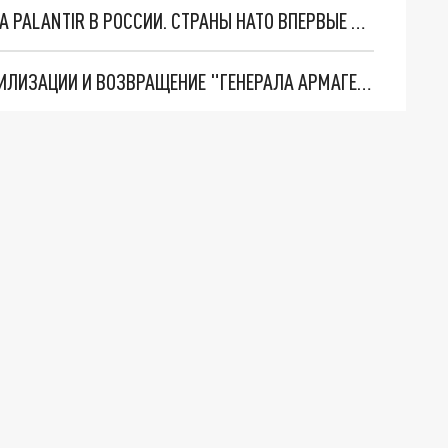
"ОЧЕНЬ ПЛОХИЕ НОВОСТИ": БОЛЬШАЯ ОШИБКА PALANTIR В РОССИИ. СТРАНЫ НАТО ВПЕРВЫЕ ЗА СВО ОСТАНОВИЛИ ПОСТАВКИ ОРУЖИЯ. ВСУ ТЕРЯЮТ ПРИГРАНИЧЬЕ?
ТРИ ГЛАВНЫХ ИНСАЙДА ОБ СВО. ОТМЕНА МОБИЛИЗАЦИИ И ВОЗВРАЩЕНИЕ "ГЕНЕРАЛА АРМАГЕДДОНА"? ОТЛИЧНЫЕ НОВОСТИ, КОТОРЫЕ ЖДАЛИ ВСЕ