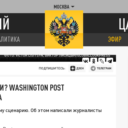
МОСКВА
ИЙ
Ц
АЛИТИКА
ЭФИР
ФОТО: VICTOR LISITSYN, ВИКТОР ЛИСИЦЫН/GLOBALLOOKPRESS
ПОДПИШИТЕСЬ:
ЕИ? WASHINGTON POST
А
му сценарию. Об этом написали журналисты