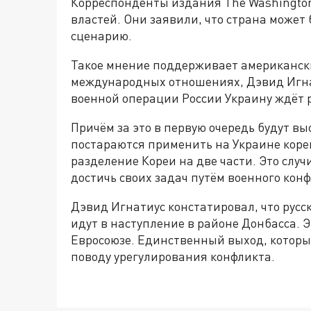
Корреспонденты издания The Washington
властей. Они заявили, что страна может 
сценарию.
Такое мнение поддерживает американск
международных отношениях, Дэвид Игнат
военной операции России Украину ждёт 
Причём за это в первую очередь будут в
постараются применить на Украине корей
разделение Кореи на две части. Это случи
достичь своих задач путём военного кон
Дэвид Игнатиус констатировал, что русс
идут в наступление в районе Донбасса. 
Евросоюзе. Единственный выход, который
поводу урегулирования конфликта.