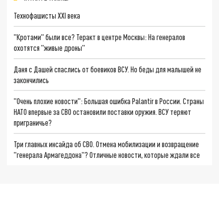
Технофашисты XXI века
"Кротами" были все? Теракт в центре Москвы: На генералов
охотятся "живые дроны"
Даня с Дашей спаслись от боевиков ВСУ. Но беды для малышей не
закончились
"Очень плохие новости": Большая ошибка Palantir в России. Страны
НАТО впервые за СВО остановили поставки оружия. ВСУ теряют
приграничье?
Три главных инсайда об СВО. Отмена мобилизации и возвращение
"генерала Армагеддона"? Отличные новости, которые ждали все