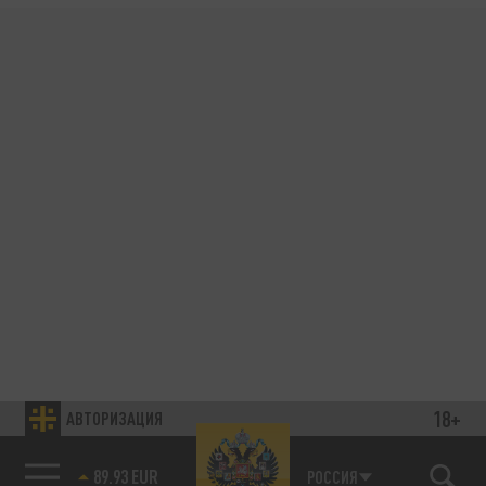
18+
АВТОРИЗАЦИЯ
89.93 EUR
РОССИЯ