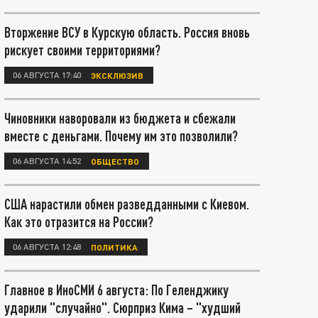
Вторжение ВСУ в Курскую область. Россия вновь
рискует своими территориями?
06 АВГУСТА 17:40
ЭКСКЛЮЗИВ
Чиновники наворовали из бюджета и сбежали
вместе с деньгами. Почему им это позволили?
06 АВГУСТА 14:52
ОБЩЕСТВО
США нарастили обмен разведданными с Киевом.
Как это отразится на России?
06 АВГУСТА 12:48
ПОЛИТИКА
Главное в ИноСМИ 6 августа: По Геленджику
ударили "случайно". Сюрприз Кима – "худший