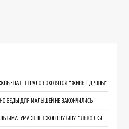
ОСКВЫ: НА ГЕНЕРАЛОВ ОХОТЯТСЯ "ЖИВЫЕ ДРОНЫ"
. НО БЕДЫ ДЛЯ МАЛЫШЕЙ НЕ ЗАКОНЧИЛИСЬ
НОВОЕ МАСШТАБНЕЙШЕЕ НАСТУПЛЕНИЕ. ТРИ УЛЬТИМАТУМА ЗЕЛЕНСКОГО ПУТИНУ. "ЛЬВОВ КИМА" ПОСТАВЯТ НА ПВО? ГЛОБАЛЬНЫЙ ПРОРЫВ ПОД ЗАПОРОЖЬЕМ