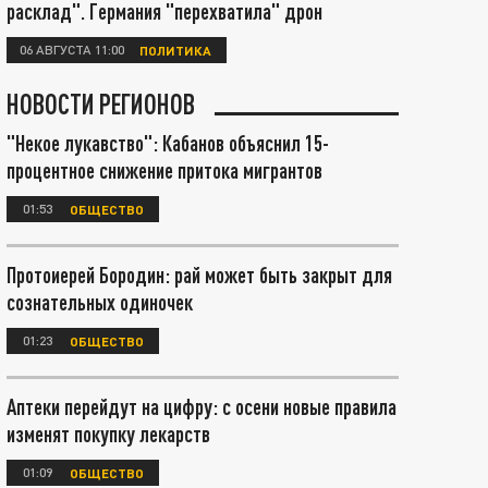
расклад". Германия "перехватила" дрон
06 АВГУСТА 11:00
ПОЛИТИКА
НОВОСТИ РЕГИОНОВ
"Некое лукавство": Кабанов объяснил 15-
процентное снижение притока мигрантов
01:53
ОБЩЕСТВО
Протоиерей Бородин: рай может быть закрыт для
сознательных одиночек
01:23
ОБЩЕСТВО
Аптеки перейдут на цифру: с осени новые правила
изменят покупку лекарств
01:09
ОБЩЕСТВО