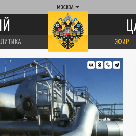
МОСКВА
ИЙ
Ц
АЛИТИКА
ЭФИР