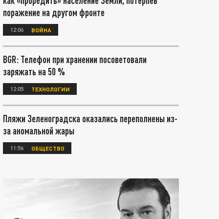
как «проредить» население Земли, потерпев
поражение на другом фронте
12:06
ВОЙНА
BGR: Телефон при хранении посоветовали
заряжать на 50 %
12:05
ТЕХНОЛОГИИ
Пляжи Зеленоградска оказались переполнены из-
за аномальной жары
11:56
ОБЩЕСТВО