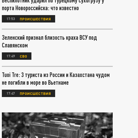
Беспилотник ударил по турецкому сухогрузу у
порта Новороссийска: что известно
17:53
ПРОИСШЕСТВИЯ
Зеленский признал близость краха ВСУ под
Славянском
17:49
СВО
Tuoi Tre: 3 туриста из России и Казахстана чудом
не погибли в море во Вьетнаме
17:47
ПРОИСШЕСТВИЯ