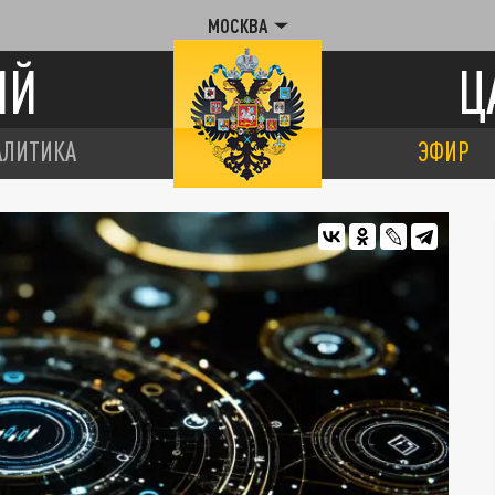
МОСКВА
ИЙ
Ц
АЛИТИКА
ЭФИР