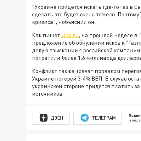
"Украине придётся искать где-то газ в Е
сделать это будет очень тяжело. Поэтому
кризиса", - объяснил он.
Как пишет
Ura.ru
, на прошлой неделе в
предложение об обнулении исков к "Газпр
делу о взыскании с российской компании
потратили более 1,6 миллиарда долларов
Конфликт также чреват провалом перегово
Украине потерей 3-4% ВВП. В случае оста
украинской стороне придётся платить за
источников.
Подпи
ДЗЕН
ТЕЛЕГРАМ
и перв