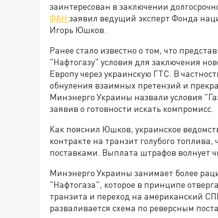
заинтересован в заключении долгосрочно
ФАН
заявил ведущий эксперт Фонда нац
Игорь Юшков.
Ранее стало известно о том, что предст
"Нафтогазу" условия для заключения ново
Европу через украинскую ГТС. В частност
обнуления взаимных претензий и прекра
Минэнерго Украины назвали условия "Г
заявив о готовности искать компромисс.
Как пояснил Юшков, украинское ведомств
контракте на транзит голубого топлива,
поставками. Выплата штрафов волнует ч
Минэнерго Украины занимает более рац
"Нафтогаза", которое в принципе отверг
транзита и переход на американский СПГ
разваливается схема по реверсным поста