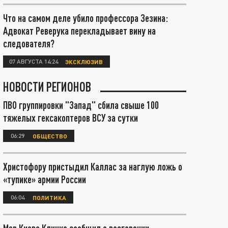
Что на самом деле убило профессора Зезина:
Адвокат Реверука перекладывает вину на
следователя?
07 АВГУСТА 14:24
ЭКСКЛЮЗИВ
НОВОСТИ РЕГИОНОВ
ПВО группировки "Запад" сбила свыше 100
тяжелых гексакоптеров ВСУ за сутки
06:29
ОБЩЕСТВО
Христофору пристыдил Каллас за наглую ложь о
«тупике» армии России
06:04
ПОЛИТИКА