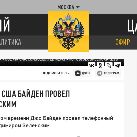
МОСКВА
ИЙ
Ц
АЛИТИКА
ЭФИР
 - POOL VIA CNP/CONSOLIDATED NEWS PHOTOS/GLOBALLOOKPRESS
ПОДПИШИТЕСЬ:
 США БАЙДЕН ПРОВЕЛ
НСКИМ
ром времени Джо Байден провел телефонный
адимиром Зеленским.