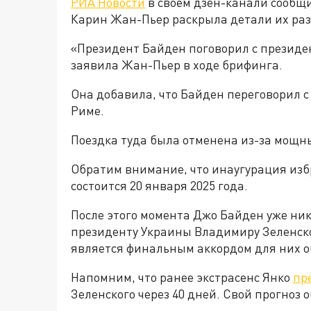
РИА Новости
в своем дзен-канали сообщил
Карин Жан-Пьер раскрыла детали их раз
«Президент Байден поговорил с президен
заявила Жан-Пьер в ходе брифинга.
Она добавила, что Байден переговорил с
Риме.
Поездка туда была отменена из-за мощн
Обратим внимание, что инаугурация из
состоится 20 января 2025 года.
После этого момента Джо Байден уже ни
президенту Украины Владимиру Зеленском
является финальным аккордом для них о
Напомним, что ранее экстрасенс Янко
пр
Зеленского через 40 дней. Свой прогноз о