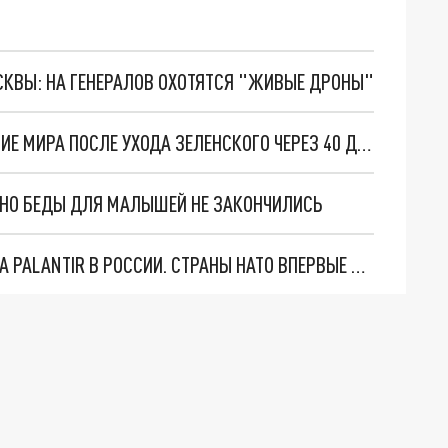
ОСКВЫ: НА ГЕНЕРАЛОВ ОХОТЯТСЯ "ЖИВЫЕ ДРОНЫ"
ЭКСТРАСЕНС ЯНКО ПРЕДСКАЗАЛА НАСТУПЛЕНИЕ МИРА ПОСЛЕ УХОДА ЗЕЛЕНСКОГО ЧЕРЕЗ 40 ДНЕЙ
. НО БЕДЫ ДЛЯ МАЛЫШЕЙ НЕ ЗАКОНЧИЛИСЬ
"ОЧЕНЬ ПЛОХИЕ НОВОСТИ": БОЛЬШАЯ ОШИБКА PALANTIR В РОССИИ. СТРАНЫ НАТО ВПЕРВЫЕ ЗА СВО ОСТАНОВИЛИ ПОСТАВКИ ОРУЖИЯ. ВСУ ТЕРЯЮТ ПРИГРАНИЧЬЕ?