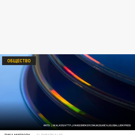
ОБЩЕСТВО
ФОТО: J.W.ALKER/HTTP://IMAGEBROKER.COM/#/SEARCH//GLOBALLOOKPRESS
ЛИКА МИРЗОЯН
24 ЯНВАРЯ 04:03