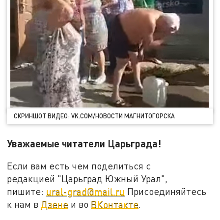
СКРИНШОТ ВИДЕО: VK.COM/НОВОСТИ МАГНИТОГОРСКА
Уважаемые читатели Царьграда!
Если вам есть чем поделиться с
редакцией "Царьград Южный Урал",
пишите:
ural-grad@mail.ru
Присоединяйтесь
к нам в
Дзене
и во
ВКонтакте
.