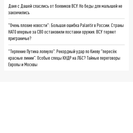
Даня с Дашей спаслись от боевиков ВСУ. Но беды для малышей не
закончились
"Очень плохие новости": Большая ошибка Palantir в России. Страны
НАТО впервые за СВО остановили поставки оружия. ВСУ теряют
приграничье?
"Терпение Путина лопнуло". Рекордный удар по Киеву "пересёк
красные линии". Особые спецы КНДР на ЛБС? Тайные переговоры
Европы и Москвы