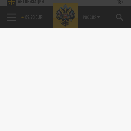
18+
АВТОРИЗАЦИЯ
89.93 EUR
РОССИЯ
115093, г. Москва, переулок Партийный,
д.1, к.57, стр.3, эт.1, пом.I, ком.45
Тел.:
+7 (495) 374-77-73
info@tsargrad.tv