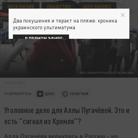
ЭКСКЛЮЗИВ
ОБЩЕСТВО
ШОУ-БИЗНЕС
Два покушения и теракт на пляже: хроника
украинского ультиматума
В ПРЯМОМ ЭФИРЕ:
ФОТО: ИВАНКО ИГОРЬ/АГЕНТСТВО «МОСКВА»
14 МАЯ 08:53
ПОДПИШИТЕСЬ:
Уголовное дело для Аллы Пугачёвой. Это и
есть "сигнал из Кремля"?
Алла Пугачёва вернулась в Россию - но