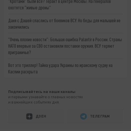
"Кротами" были все? Теракт в центре Москвы: На генералов
охотятся "живые дроны"
Даня с Дашей спаслись от боевиков ВСУ. Но беды для малышей не
закончились
"Очень плохие новости": Большая ошибка Palantir в России. Страны
НАТО впервые за СВО остановили поставки оружия. ВСУ теряют
приграничье?
Вот это триллер! Тайна удара Украины по иранскому судну на
Каспии раскрыта
Подписывайтесь на наши каналы
и первыми узнавайте о главных новостях
и важнейших событиях дня.
ДЗЕН
ТЕЛЕГРАМ