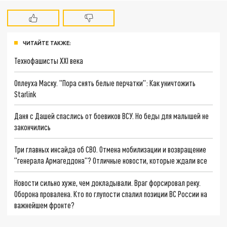
ЧИТАЙТЕ ТАКЖЕ:
Технофашисты XXI века
Оплеуха Маску. "Пора снять белые перчатки": Как уничтожить
Starlink
Даня с Дашей спаслись от боевиков ВСУ. Но беды для малышей не
закончились
Три главных инсайда об СВО. Отмена мобилизации и возвращение
"генерала Армагеддона"? Отличные новости, которые ждали все
Новости сильно хуже, чем докладывали. Враг форсировал реку.
Оборона провалена. Кто по глупости спалил позиции ВС России на
важнейшем фронте?