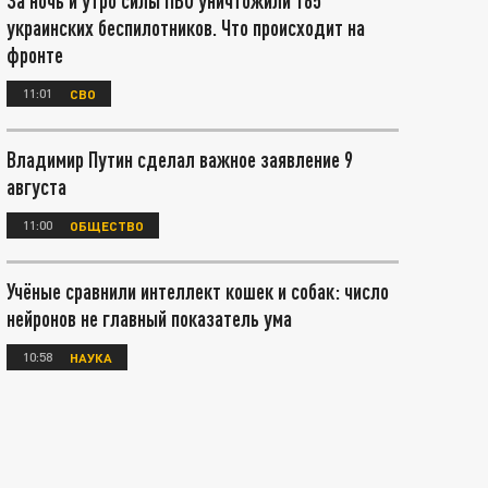
За ночь и утро силы ПВО уничтожили 165
украинских беспилотников. Что происходит на
фронте
11:01
СВО
Владимир Путин сделал важное заявление 9
августа
11:00
ОБЩЕСТВО
Учёные сравнили интеллект кошек и собак: число
нейронов не главный показатель ума
10:58
НАУКА