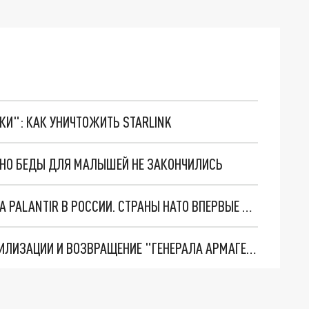
ТКИ": КАК УНИЧТОЖИТЬ STARLINK
. НО БЕДЫ ДЛЯ МАЛЫШЕЙ НЕ ЗАКОНЧИЛИСЬ
"ОЧЕНЬ ПЛОХИЕ НОВОСТИ": БОЛЬШАЯ ОШИБКА PALANTIR В РОССИИ. СТРАНЫ НАТО ВПЕРВЫЕ ЗА СВО ОСТАНОВИЛИ ПОСТАВКИ ОРУЖИЯ. ВСУ ТЕРЯЮТ ПРИГРАНИЧЬЕ?
ТРИ ГЛАВНЫХ ИНСАЙДА ОБ СВО. ОТМЕНА МОБИЛИЗАЦИИ И ВОЗВРАЩЕНИЕ "ГЕНЕРАЛА АРМАГЕДДОНА"? ОТЛИЧНЫЕ НОВОСТИ, КОТОРЫЕ ЖДАЛИ ВСЕ