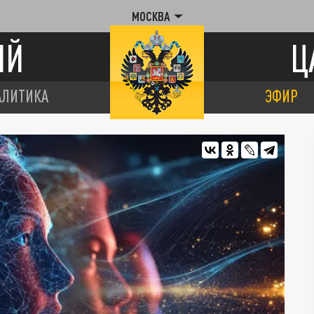
МОСКВА
ИЙ
Ц
АЛИТИКА
ЭФИР