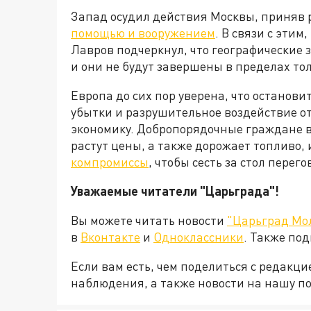
Запад осудил действия Москвы, приняв
помощью и вооружением
. В связи с эти
Лавров подчеркнул, что географические
и они не будут завершены в пределах то
Европа до сих пор уверена, что останови
убытки и разрушительное воздействие о
экономику. Добропорядочные граждане в
растут цены, а также дорожает топливо, 
компромиссы
, чтобы сесть за стол пере
Уважаемые читатели "Царьграда"!
Вы можете читать новости
"Царьград Мо
в
Вконтакте
и
Одноклассники
. Также по
Если вам есть, чем поделиться с редакц
наблюдения, а также новости на нашу по