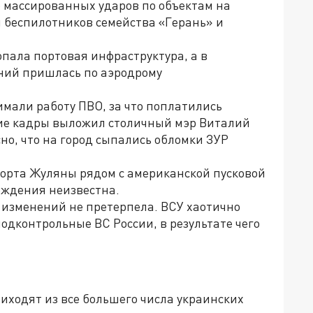
ю массированных ударов по объектам на
 беспилотников семейства «Герань» и
пала портовая инфраструктура, а в
ний пришлась по аэродрому
имали работу ПВО, за что поплатились
ие кадры выложил столичный мэр Виталий
сно, что на город сыпались обломки ЗУР
порта Жуляны рядом с американской пусковой
еждения неизвестна.
 изменений не претерпела. ВСУ хаотично
одконтрольные ВС России, в результате чего
иходят из все большего числа украинских