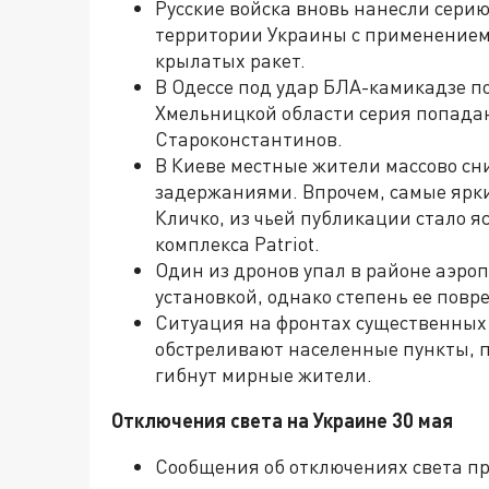
Русские войска вновь нанесли сери
территории Украины с применением
крылатых ракет.
В Одессе под удар БЛА-камикадзе по
Хмельницкой области серия попада
Староконстантинов.
В Киеве местные жители массово сн
задержаниями. Впрочем, самые ярк
Кличко, из чьей публикации стало я
комплекса Patriot.
Один из дронов упал в районе аэро
установкой, однако степень ее повр
Ситуация на фронтах существенных
обстреливают населенные пункты, п
гибнут мирные жители.
Отключения света на Украине 30 мая
Сообщения об отключениях света пр