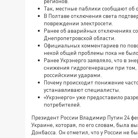
регионов.
Так, местные паблики сообщают об 
В Полтаве отключения света подтве
повреждении электросети.
Ранее об аварийных отключениях соо
Днепропетровской области.
Официальных комментариев по повод
некой общей проблемы пока не было
Ранее Укрэнерго заявляло, что в эн
снижения гидрогенерации при том,
российскими ударами.
Почему происходит понижение часто
устанавливают специалисты.
«Укрэнерго» уже предоставило раз
потребителей.
Президент России Владимир Путин 24 фе
Украине, которая, по его словам, была 
Донбасса. Он отметил, что у России не б