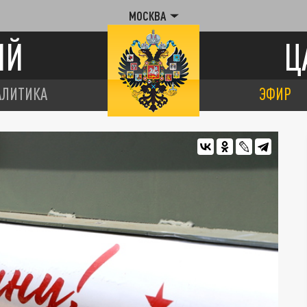
МОСКВА
ИЙ
Ц
АЛИТИКА
ЭФИР