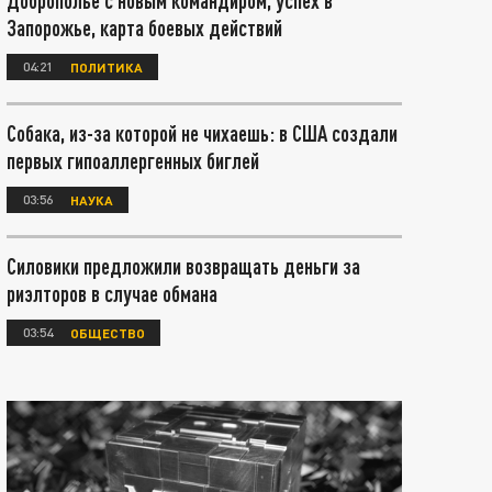
Доброполье с новым командиром, успех в
Запорожье, карта боевых действий
04:21
ПОЛИТИКА
Собака, из-за которой не чихаешь: в США создали
первых гипоаллергенных биглей
03:56
НАУКА
Силовики предложили возвращать деньги за
риэлторов в случае обмана
03:54
ОБЩЕСТВО