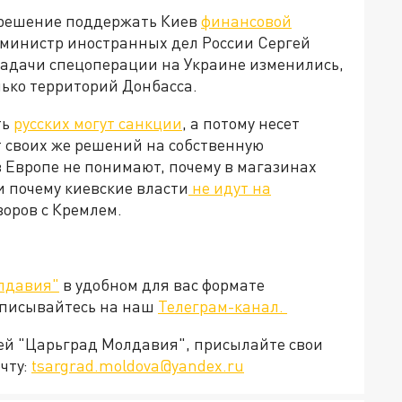
 решение поддержать Киев
финансовой
м, министр иностранных дел России Сергей
 задачи спецоперации на Украине изменились,
лько территорий Донбасса.
ть
русских могут санкции
, а потому несет
т своих же решений на собственную
 Европе не понимают, почему в магазинах
и почему киевские власти
не идут на
говоров с Кремлем.
лдавия"
в удобном для вас формате
дписывайтесь на наш
Телеграм-канал.
ией "Царьград Молдавия", присылайте свои
чту:
tsargrad.moldova@yandex.ru