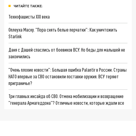
ЧИТАЙТЕ ТАКЖЕ:
Технофашисты XXI века
Оплеуха Маску. "Пора снять белые перчатки": Как уничтожить
Starlink
Даня с Дашей спаслись от боевиков ВСУ. Но беды для малышей не
закончились
"Очень плохие новости": Большая ошибка Palantir в России. Страны
НАТО впервые за СВО остановили поставки оружия. ВСУ теряют
приграничье?
Три главных инсайда об СВО. Отмена мобилизации и возвращение
"генерала Армагеддона"? Отличные новости, которые ждали все